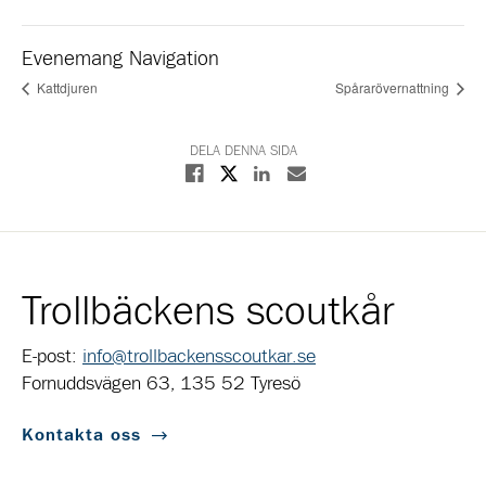
Evenemang Navigation
Kattdjuren
Spårarövernattning
DELA DENNA SIDA
Dela på X
Dela på Facebook
Dela på Linkedin
Dela med E-post
Trollbäckens scoutkår
E-post:
info@trollbackensscoutkar.se
Fornuddsvägen 63, 135 52 Tyresö
Kontakta oss