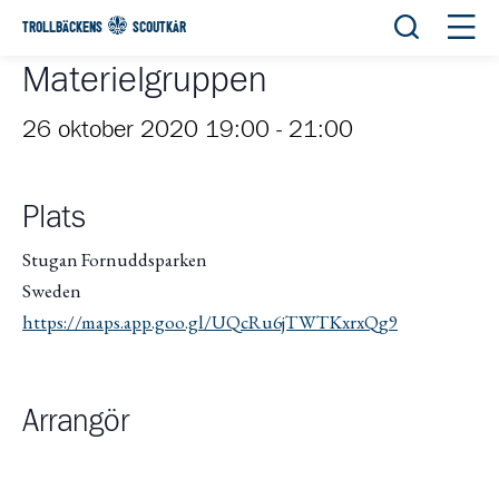
Öppna sök
Öppn
TROLLBÄCKENS
SCOUTKÅR
Materielgruppen
26 oktober 2020 19:00
-
21:00
Plats
Stugan Fornuddsparken
Sweden
https://maps.app.goo.gl/UQcRu6jTWTKxrxQg9
Arrangör