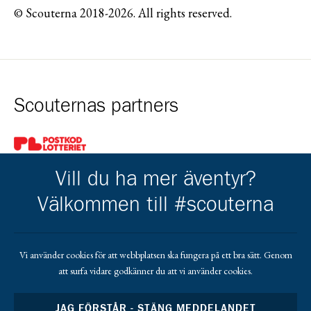
© Scouterna 2018-2026. All rights reserved.
Scouternas partners
Gå till pl_50
Vill du ha mer äventyr?
Välkommen till #scouterna
Kårkompis
Vi använder cookies för att webbplatsen ska fungera på ett bra sätt. Genom
att surfa vidare godkänner du att vi använder cookies.
Gå till https://www.transformant.se
JAG FÖRSTÅR - STÄNG MEDDELANDET