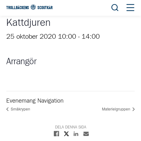
Öppna sök
Öppn
TROLLBÄCKENS
SCOUTKÅR
Kattdjuren
25 oktober 2020 10:00
-
14:00
Arrangör
Evenemang Navigation
Småkrypen
Materielgruppen
DELA DENNA SIDA
Dela på X
Dela på Facebook
Dela på Linkedin
Dela med E-post