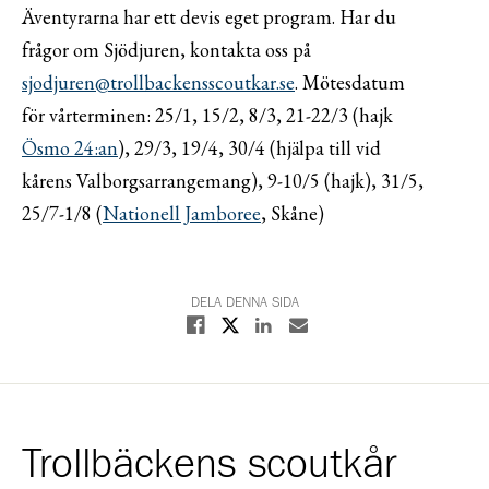
Äventyrarna har ett devis eget program. Har du
frågor om Sjödjuren, kontakta oss på
sjodjuren@trollbackensscoutkar.se
. Mötesdatum
för vårterminen: 25/1, 15/2, 8/3, 21-22/3 (hajk
Ösmo 24:an
), 29/3, 19/4, 30/4 (hjälpa till vid
kårens Valborgsarrangemang), 9-10/5 (hajk), 31/5,
25/7-1/8 (
Nationell Jamboree
, Skåne)
DELA DENNA SIDA
Dela på X
Dela på Facebook
Dela på Linkedin
Dela med E-post
Trollbäckens scoutkår