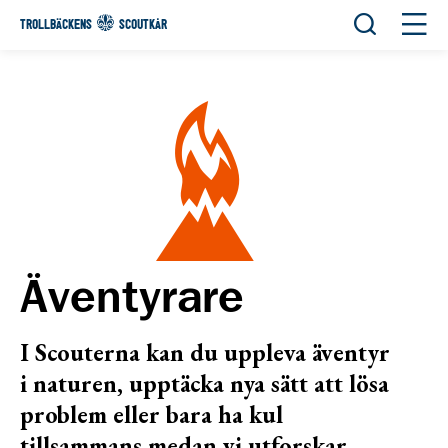
Öppna sök
Öppn
TROLLBÄCKENS
SCOUTKÅR
Äventyrare
I Scouterna kan du uppleva äventyr
i naturen, upptäcka nya sätt att lösa
problem eller bara ha kul
tillsammans medan vi utforskar