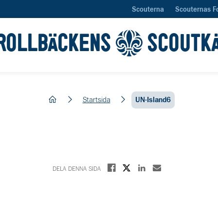
Scouterna
Scouternas F
ROLLBÄCKENS
SCOUTK
hem
Startsida
UN-Island6
Dela på X
Dela på Facebook
Dela på Linkedin
Dela med E-post
DELA DENNA SIDA