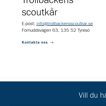
Trollbäckens
scoutkår
E-post:
info@trollbackensscoutkar.se
Fornuddsvägen 63, 135 52 Tyresö
Kontakta oss
Scouternas partners
Vill du 
Gå till pl_50