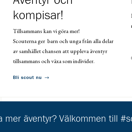
Äventyr och
kompisar!
Tillsammans kan vi göra mer!
Scouterna ger barn och unga från alla delar
av samhället chansen att uppleva äventyr
tillsammans och växa som individer.
Bli scout nu
Kårkompis
ha mer äventyr? Välkommen till #
Gå till https://www.transformant.se