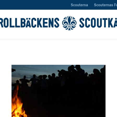
Scouterna
Scouternas F
ROLLBÄCKENS
SCOUTK