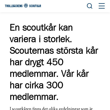
Öppna sök
Öppn
TROLLBÄCKENS
SCOUTKÅR
En scoutkår kan
variera i storlek.
Scouternas största kår
har drygt 450
medlemmar. Vår kår
har cirka 300
medlemmar.
I scoutkåren finns det olika avdelningar som är