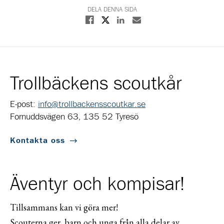
DELA DENNA SIDA
Dela på X
Dela på Facebook
Dela på Linkedin
Dela med E-post
Trollbäckens scoutkår
E-post:
info@trollbackensscoutkar.se
Fornuddsvägen 63, 135 52 Tyresö
Kontakta oss
Äventyr och kompisar!
Tillsammans kan vi göra mer!
Scouterna ger barn och unga från alla delar av