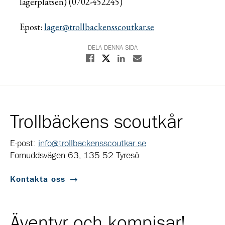
lägerplatsen) (0702-452245)
Epost:
lager@
trollbackensscoutkar.se
DELA DENNA SIDA
Dela på X
Dela på Facebook
Dela på Linkedin
Dela med E-post
Trollbäckens scoutkår
E-post:
info@trollbackensscoutkar.se
Fornuddsvägen 63, 135 52 Tyresö
Kontakta oss
Äventyr och kompisar!