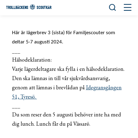
Öppna sök
Öppn
TROLLBÄCKENS
SCOUTKÅR
Här är
lägerbrev
3 (sista) för Familjescouter som
deltar 5-7 augusti 2024.
___
Hälsodeklaration:
Varje lägerdeltagare ska fylla i en hälsodeklaration.
Den ska lämnas in till vår sjukvårdsansvarig,
genom att lämnas i brevlådan på
Idegransgången
51, Tyresö.
___
Du som reser den 5 augusti behöver inte ha med
dig lunch. Lunch får du på Vässarö.