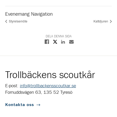
Evenemang Navigation
Styrelsemöte
Kattdjuren
DELA DENNA SIDA
Dela på X
Dela på Facebook
Dela på Linkedin
Dela med E-post
Trollbäckens scoutkår
E-post:
info@trollbackensscoutkar.se
Fornuddsvägen 63, 135 52 Tyresö
Kontakta oss