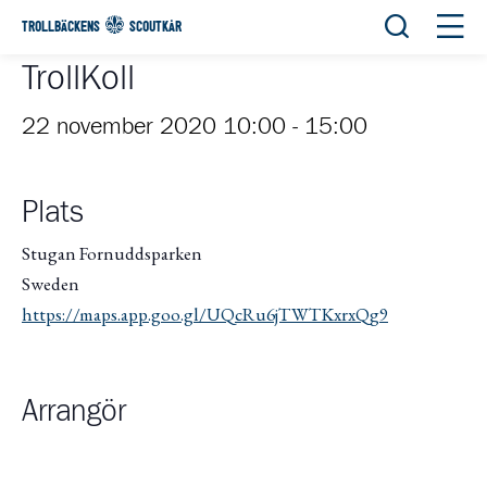
Öppna sök
Öppn
TROLLBÄCKENS
SCOUTKÅR
TrollKoll
22 november 2020 10:00
-
15:00
Plats
Stugan Fornuddsparken
Sweden
https://maps.app.goo.gl/UQcRu6jTWTKxrxQg9
Arrangör