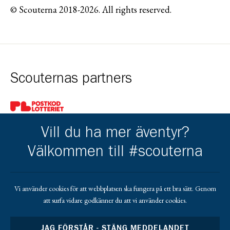
© Scouterna 2018-2026. All rights reserved.
Scouternas partners
Gå till pl_50
Vill du ha mer äventyr?
Välkommen till #scouterna
Kårkompis
Vi använder cookies för att webbplatsen ska fungera på ett bra sätt. Genom
att surfa vidare godkänner du att vi använder cookies.
Gå till https://www.transformant.se
JAG FÖRSTÅR - STÄNG MEDDELANDET