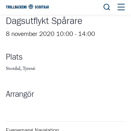
Öppna sök
Öppn
TROLLBÄCKENS
SCOUTKÅR
Dagsutflykt Spårare
8 november 2020 10:00
-
14:00
Plats
Stordal, Tyresö
Arrangör
Evenemang Navigation