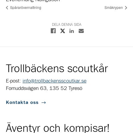
Spårarövernattning
Småkrypen
DELA DENNA SIDA
Dela på X
Dela på Facebook
Dela på Linkedin
Dela med E-post
Trollbäckens scoutkår
E-post:
info@trollbackensscoutkar.se
Fornuddsvägen 63, 135 52 Tyresö
Kontakta oss
Äventyr och kompisar!