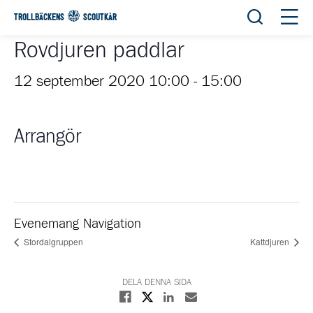
Öppna sök
Öppn
TROLLBÄCKENS
SCOUTKÅR
Rovdjuren paddlar
12 september 2020 10:00
-
15:00
Arrangör
Evenemang Navigation
Stordalgruppen
Kattdjuren
DELA DENNA SIDA
Dela på X
Dela på Facebook
Dela på Linkedin
Dela med E-post