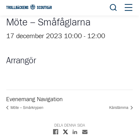
Öppna sök
Öppn
TROLLBÄCKENS
SCOUTKÅR
Möte – Småfåglarna
17 december 2023 10:00
-
12:00
Arrangör
Evenemang Navigation
Möte – Smårkrypen
Kårstämma
DELA DENNA SIDA
Dela på X
Dela på Facebook
Dela på Linkedin
Dela med E-post