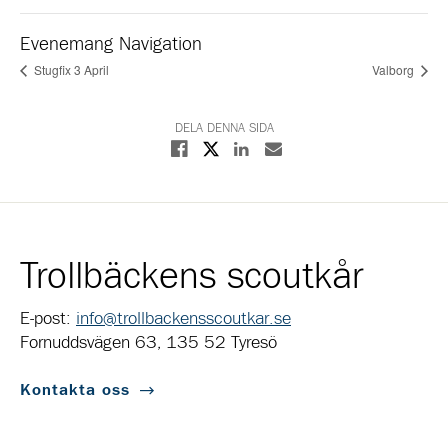
Evenemang Navigation
Stugfix 3 April
Valborg
DELA DENNA SIDA
Dela på X
Dela på Facebook
Dela på Linkedin
Dela med E-post
Trollbäckens scoutkår
E-post:
info@trollbackensscoutkar.se
Fornuddsvägen 63, 135 52 Tyresö
Kontakta oss