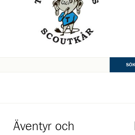
SÖ
Äventyr och