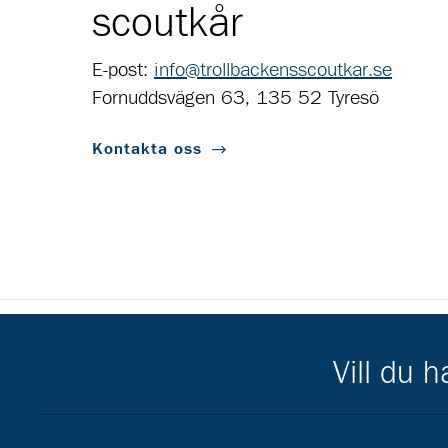
scoutkår
E-post:
info@trollbackensscoutkar.se
Fornuddsvägen 63, 135 52 Tyresö
Kontakta oss
Scouternas partners
Vill du 
Gå till pl_50