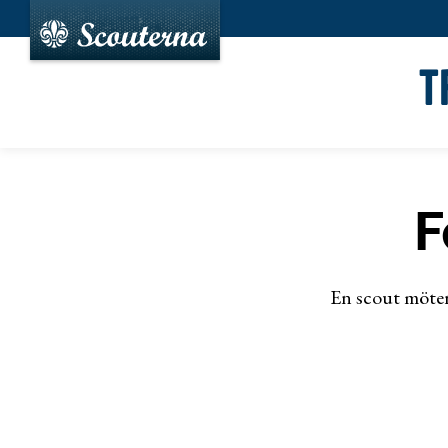
T
F
En scout möter 