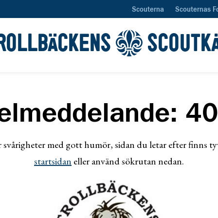
Scouterna
Scouternas F
ROLLBÄCKENS
SCOUTK
elmeddelande: 4
svårigheter med gott humör, sidan du letar efter finns ty
startsidan
eller använd sökrutan nedan.