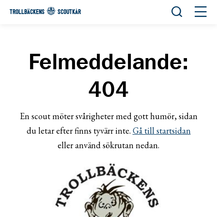
Öppna sök
Öppn
TROLLBÄCKENS
SCOUTKÅR
Felmeddelande:
404
En scout möter svårigheter med gott humör, sidan
du letar efter finns tyvärr inte.
Gå till startsidan
eller använd sökrutan nedan.