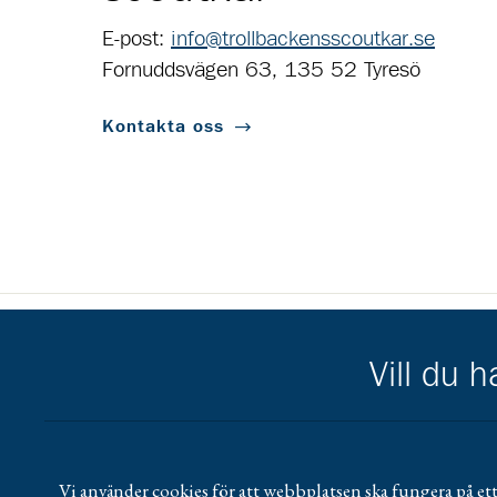
E-post:
info@trollbackensscoutkar.se
Fornuddsvägen 63, 135 52 Tyresö
Kontakta oss
Scouternas partners
Vill du 
Gå till pl_50
Vi använder cookies för att webbplatsen ska fungera på ett