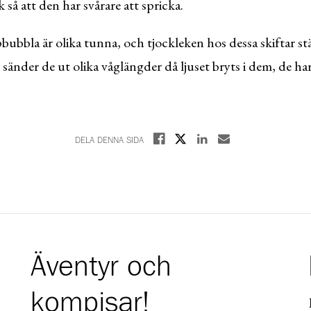
 så att den har svårare att spricka.
pbubbla är olika tunna, och tjockleken hos dessa skiftar s
sänder de ut olika våglängder då ljuset bryts i dem, de h
Dela på X
Dela på Facebook
Dela på Linkedin
Dela med E-post
DELA DENNA SIDA
Äventyr och
kompisar!