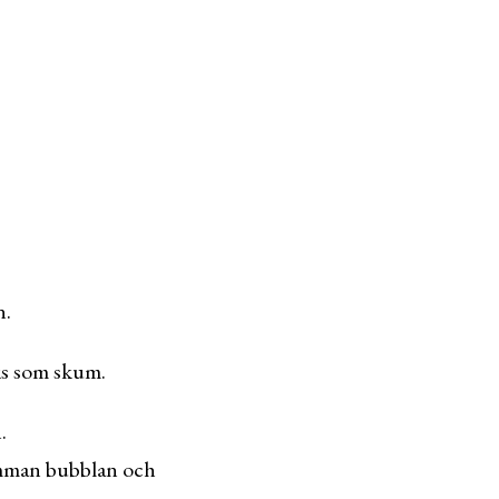
n.
is som skum.
.
samman bubblan och