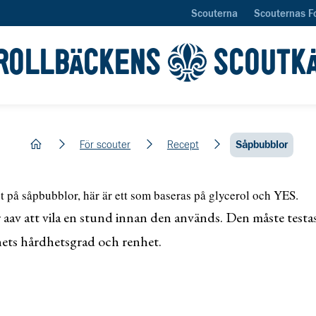
Scouterna
Scouternas F
ROLLBÄCKENS
SCOUTK
hem
För scouter
Recept
Såpbubblor
t på såpbubblor, här är ett som baseras på glycerol och YES.
aav att vila en stund innan den används. Den måste testa
tnets hårdhetsgrad och renhet.