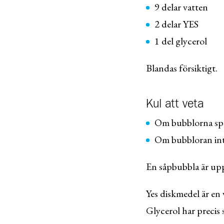
9 delar vatten
2 delar YES
1 del glycerol
Blandas försiktigt.
Kul att veta
Om bubblorna spric
Om bubbloran inte
En såpbubbla är upp
Yes diskmedel är en
Glycerol har precis