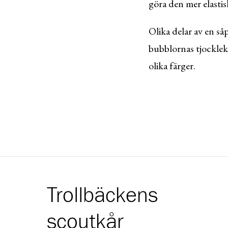
göra den mer elastisk
Olika delar av en så
bubblornas tjocklek 
olika färger.
Trollbäckens
scoutkår