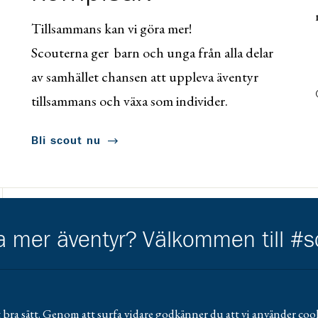
Tillsammans kan vi göra mer!
Scouterna ger barn och unga från alla delar
av samhället chansen att uppleva äventyr
tillsammans och växa som individer.
Bli scout nu
Kårkompis
ha mer äventyr? Välkommen till #
Gå till https://www.transformant.se
 bra sätt. Genom att surfa vidare godkänner du att vi använder cook