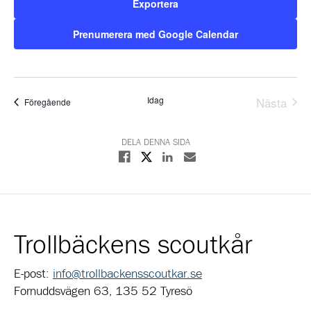
Exportera
Prenumerera med Google Calendar
Idag
Nästa
Evenemang
Föregående
Evene
DELA DENNA SIDA
Dela på X
Dela på Facebook
Dela på Linkedin
Dela med E-post
Trollbäckens scoutkår
E-post:
info@trollbackensscoutkar.se
Fornuddsvägen 63, 135 52 Tyresö