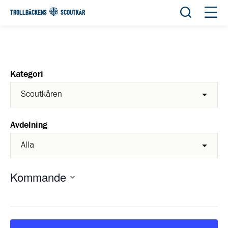
Öppna sök
Öppn
TROLLBÄCKENS
SCOUTKÅR
Kategori
Avdelning
Kommande
Välj
datum.