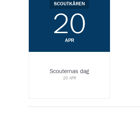
SCOUTKÅREN
20
APR
Scouternas dag
20 APR