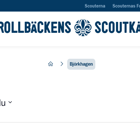
Scouterna
Scouternas F
ROLLBÄCKENS
SCOUTK
hem
Björkhagen
Nu