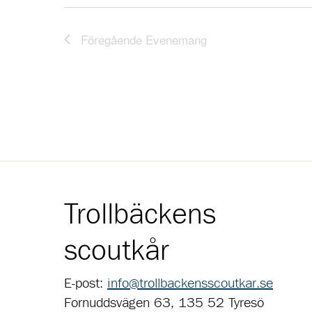
Föregående
Evenemang
Trollbäckens
scoutkår
E-post:
info@trollbackensscoutkar.se
Fornuddsvägen 63, 135 52 Tyresö