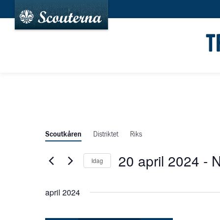
T
Scoutkåren
Distriktet
Riks
20 april 2024
 - 
Idag
Välj
datum.
april 2024