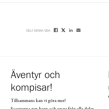
Dela på X
Dela på Facebook
Dela på Linkedin
Dela med E-post
DELA DENNA SIDA
Äventyr och
kompisar!
Tillsammans kan vi göra mer!
Scouterna ger barn och unga från alla delar